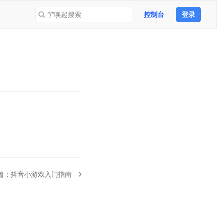
“/”唤起搜索
控制台
登录
篇：
抖音小游戏入门指南