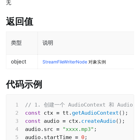
无
返回值
类型
说明
object
StreamFileWriterNode
对象实例
代码示例
// 1. 创建一个 AudioContext 和 Audio
const
 ctx 
=
 tt
.
getAudioContext
(
)
;
const
 audio 
=
 ctx
.
createAudio
(
)
;
audio
.
src 
=
"xxxx.mp3"
;
audio
.
startTime 
=
0
;