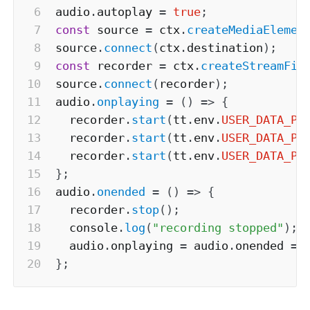
audio
.
autoplay 
=
true
;
const
 source 
=
 ctx
.
createMediaElemen
source
.
connect
(
ctx
.
destination
)
;
const
 recorder 
=
 ctx
.
createStreamFil
source
.
connect
(
recorder
)
;
audio
.
onplaying
=
(
)
=>
{
  recorder
.
start
(
tt
.
env
.
USER_DATA_PA
  recorder
.
start
(
tt
.
env
.
USER_DATA_PA
  recorder
.
start
(
tt
.
env
.
USER_DATA_PA
}
;
audio
.
onended
=
(
)
=>
{
  recorder
.
stop
(
)
;
  console
.
log
(
"recording stopped"
)
;
  audio
.
onplaying 
=
 audio
.
onended 
=
}
;