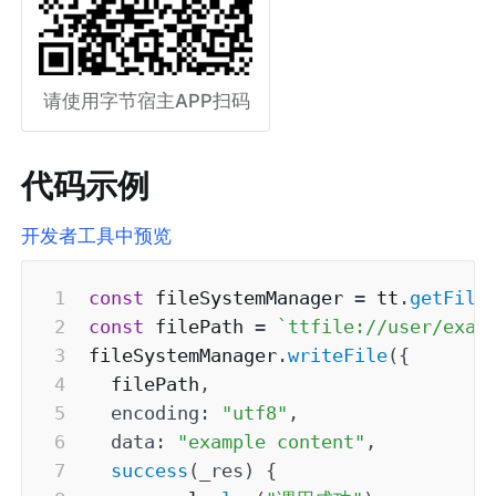
请使用字节宿主APP扫码
代码示例
开发者工具中预览
const
 fileSystemManager 
=
 tt
.
getFile
const
 filePath 
=
`
ttfile://user/exam
fileSystemManager
.
writeFile
(
{
  filePath
,
encoding
:
"utf8"
,
data
:
"example content"
,
success
(
_res
)
{