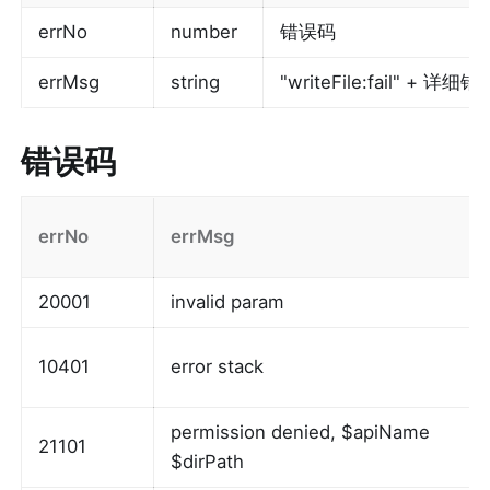
errNo
number
错误码
errMsg
string
"writeFile:fail" + 详
错误码
errNo
errMsg
20001
invalid param
10401
error stack
permission denied, $apiName 
21101
$dirPath