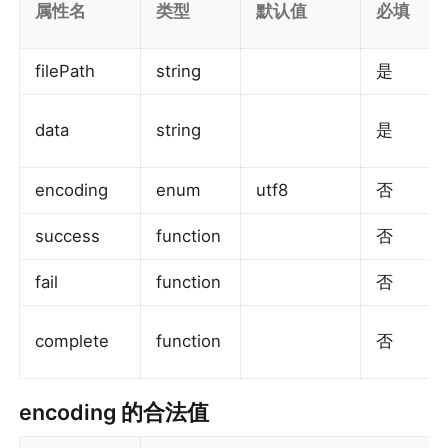
属性名
类型
默认值
必填
filePath
string
是
data
string
是
encoding
enum
utf8
否
success
function
否
fail
function
否
complete
function
否
encoding
 的合法值