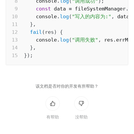
    console
.
log
(
"调用成功"
)
;
const
 data 
=
 fileSystemManager
.
r
    console
.
log
(
"写入的内容为:"
,
 data
)
}
,
fail
(
res
)
{
    console
.
log
(
"调用失败"
,
 res
.
errMs
}
,
}
)
;
该文档是否对你的开发有所帮助？
有帮助
没帮助