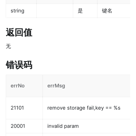
string
是
键名
返回值
无
错误码
errNo
errMsg
21101
remove storage fail,key == %s
20001
invalid param