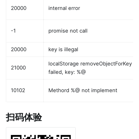
20000
internal error
-1
promise not call
20000
key is illegal
localStorage removeObjectForKey 
21000
failed, key: %@
10102
Methord %@ not implement
扫码体验