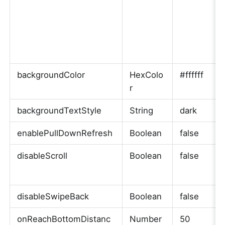
backgroundColor
HexColo
#ffffff
r
backgroundTextStyle
String
dark
enablePullDownRefresh
Boolean
false
disableScroll
Boolean
false
disableSwipeBack
Boolean
false
onReachBottomDistanc
Number
50