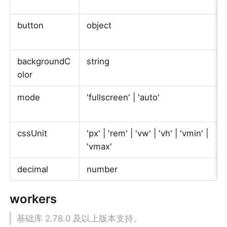
button
object
backgroundC
string
olor
mode
'fullscreen' | 'auto'
cssUnit
'px' | 'rem' | 'vw' | 'vh' | 'vmin' | 
'vmax'
decimal
number
workers
基础库 2.78.0 及以上版本支持。