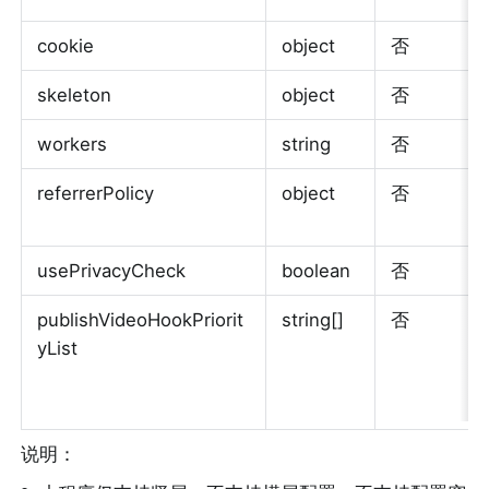
cookie
object
否
skeleton
object
否
workers
string
否
referrerPolicy
object
否
usePrivacyCheck
boolean
否
publishVideoHookPriorit
string[]
否
yList
说明：