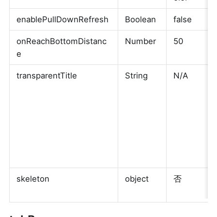
enablePullDownRefresh
Boolean
false
onReachBottomDistanc
Number
50
e
transparentTitle
String
N/A
skeleton
object
否