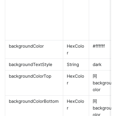
backgroundColor
HexColo
#ffffff
r
backgroundTextStyle
String
dark
backgroundColorTop
HexColo
同 
r
backgroun
olor
backgroundColorBottom
HexColo
同 
r
backgroun
olor