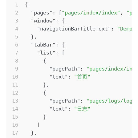
{
"pages"
:
[
"pages/index/index"
,
"pa
"window"
:
{
"navigationBarTitleText"
:
"Demo"
}
,
"tabBar"
:
{
"list"
:
[
{
"pagePath"
:
"pages/index/ind
"text"
:
"首页"
}
,
{
"pagePath"
:
"pages/logs/logs
"text"
:
"日志"
}
]
}
,