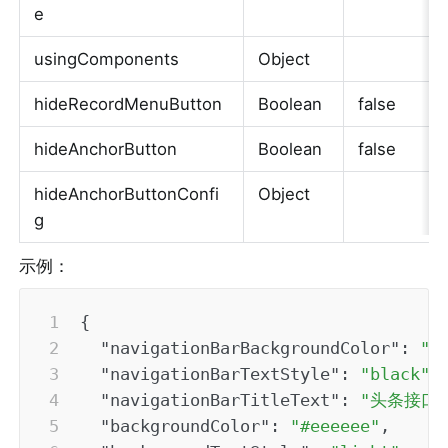
e
usingComponents
Object
hideRecordMenuButton
Boolean
false
hideAnchorButton
Boolean
false
hideAnchorButtonConfi
Object
g
示例：
{
"navigationBarBackgroundColor"
:
"#
"navigationBarTextStyle"
:
"black"
,
"navigationBarTitleText"
:
"头条接口
"backgroundColor"
:
"#eeeeee"
,