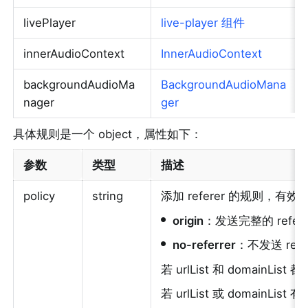
livePlayer
live-player 组件
innerAudioContext
InnerAudioContext
backgroundAudioMa
BackgroundAudioMana
nager
ger
具体规则是一个 object，属性如下：
参数
类型
描述
policy
string
添加 referer 的规则，
•
origin
：发送完整的 refere
•
no-referrer
：不发送 refe
若 urlList 和 domainLi
若 urlList 或 domainLi