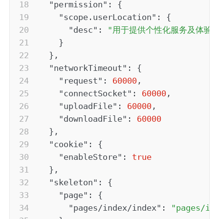
"permission"
:
{
"scope.userLocation"
:
{
"desc"
:
"用于提供个性化服务及体验"
}
}
,
"networkTimeout"
:
{
"request"
:
60000
,
"connectSocket"
:
60000
,
"uploadFile"
:
60000
,
"downloadFile"
:
60000
}
,
"cookie"
:
{
"enableStore"
:
true
}
,
"skeleton"
:
{
"page"
:
{
"pages/index/index"
:
"pages/in