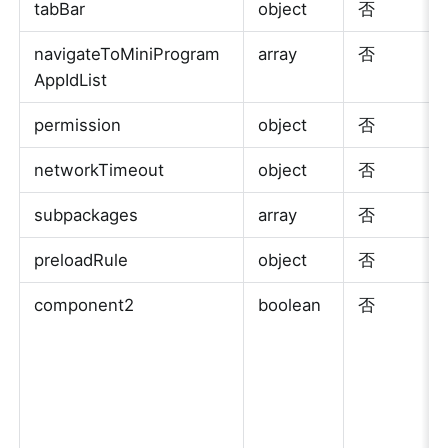
tabBar
object
否
navigateToMiniProgram
array
否
AppIdList
permission
object
否
networkTimeout
object
否
subpackages
array
否
preloadRule
object
否
component2
boolean
否