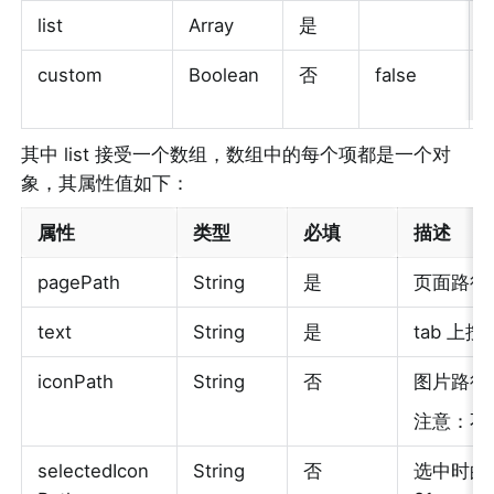
list
Array
是
custom
Boolean
否
false
其中 list 接受一个数组，数组中的每个项都是一个对
象，其属性值如下：
属性
类型
必填
描述
pagePath
String
是
页面路径，
text
String
是
tab 上
iconPath
String
否
图片路径，i
注意：不
selectedIcon
String
否
选中时的图